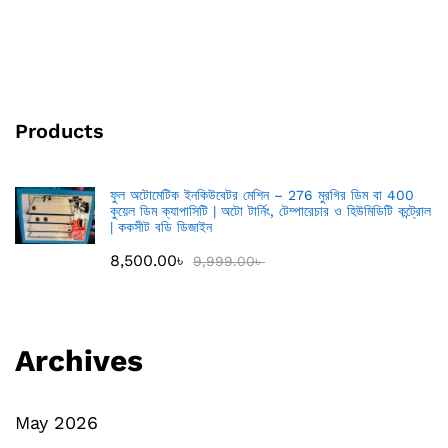
Products
ফুল অটোমেটিক ইনকিউবেটর মেশিন – 276 মুরগির ডিম বা 400
কুয়েল ডিম ক্যাপাসিটি | অটো টার্নিং, টেম্পারেচার ও হিউমিডিটি কন্ট্রোল
| ককসীট বডি ডিজাইন
8,500.00
৳
9,999.00
৳
Archives
May 2026