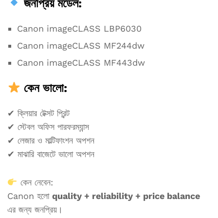
জনপ্রিয় মডেল:
Canon imageCLASS LBP6030
Canon imageCLASS MF244dw
Canon imageCLASS MF443dw
কেন ভালো:
✔ ক্লিয়ার টেক্সট প্রিন্ট
✔ স্টেবল অফিস পারফরম্যান্স
✔ লেজার ও মাল্টিফাংশন অপশন
✔ মাঝারি বাজেটে ভালো অপশন
কেন নেবেন:
Canon হলো
quality + reliability + price balance
এর জন্য জনপ্রিয়।