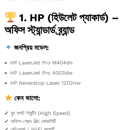
1. HP (হিউলেট প্যাকার্ড) –
অফিস স্ট্যান্ডার্ড ব্র্যান্ড
জনপ্রিয় মডেল:
HP LaserJet Pro M404dn
HP LaserJet Pro 4003dw
HP Neverstop Laser 1202nw
কেন ভালো:
✔ খুব ফাস্ট প্রিন্টিং (High Speed)
✔ অফিস-গ্রেড বিল্ড কোয়ালিটি
✔ নেটওয়ার্ক / WiFi সাপোর্ট