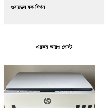
ওবায়দুল হক সিপন
এরকম আরও পোস্ট