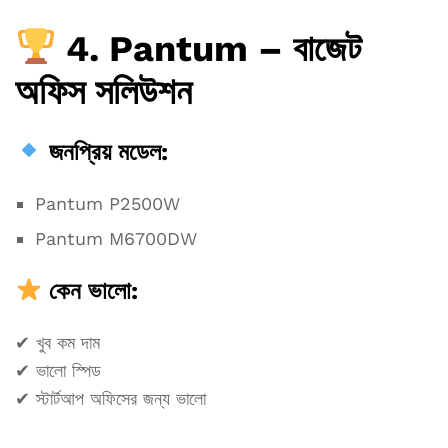
4. Pantum – বাজেট
অফিস সলিউশন
জনপ্রিয় মডেল:
Pantum P2500W
Pantum M6700DW
কেন ভালো:
✔ খুব কম দাম
✔ ভালো স্পিড
✔ স্টার্টআপ অফিসের জন্য ভালো