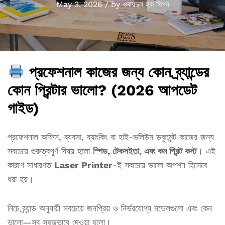
May 3, 2026
/
by
ওবায়দুল হক সিপন
প্রফেশনাল কাজের জন্য কোন ব্র্যান্ডের
কোন প্রিন্টার ভালো? (2026 আপডেট
গাইড)
প্রফেশনাল অফিস, ব্যবসা, ব্যাংকিং বা হাই-ভলিউম ডকুমেন্ট কাজের জন্য
সবচেয়ে গুরুত্বপূর্ণ বিষয় হলো
স্পিড, টেকসইতা, এবং কম প্রিন্ট কস্ট
। এই
কারণে সাধারণত
Laser Printer
-ই সবচেয়ে ভালো অপশন হিসেবে
ধরা হয়।
নিচে ব্র্যান্ড অনুযায়ী সবচেয়ে জনপ্রিয় ও নির্ভরযোগ্য মডেলগুলো এবং কেন
ভালো—সব সহজভাবে দেওয়া হলো।