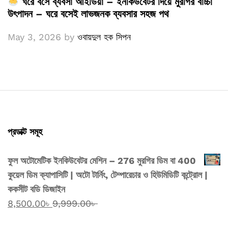
ঘরে বসে ব্যবসা আইডিয়া – ইনকিউবেটর দিয়ে মুরগির বাচ্চা
উৎপাদন – ঘরে বসেই লাভজনক ব্যবসার সহজ পথ
May 3, 2026
by
ওবায়দুল হক সিপন
প্রডাক্ট সমূহ
ফুল অটোমেটিক ইনকিউবেটর মেশিন – 276 মুরগির ডিম বা 400
কুয়েল ডিম ক্যাপাসিটি | অটো টার্নিং, টেম্পারেচার ও হিউমিডিটি কন্ট্রোল |
ককসীট বডি ডিজাইন
8,500.00
৳
9,999.00
৳